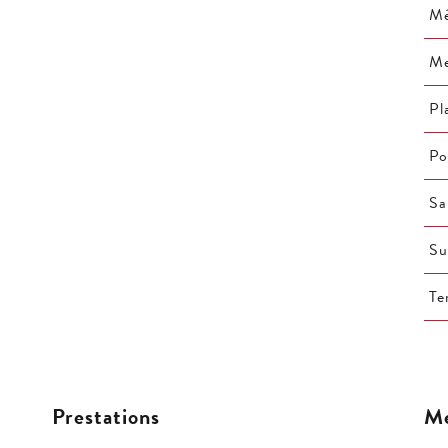
Mé
M
Pl
Po
Sa
Su
Te
Prestations
Me