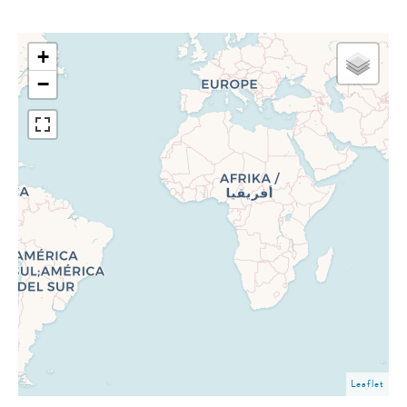
+
−
Leaflet