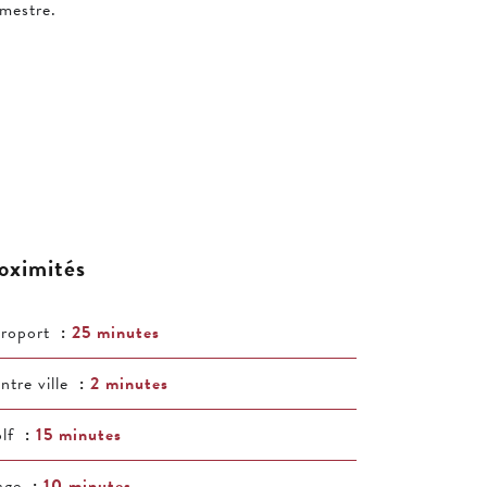
mestre.
oximités
roport
25 minutes
ntre ville
2 minutes
lf
15 minutes
age
10 minutes