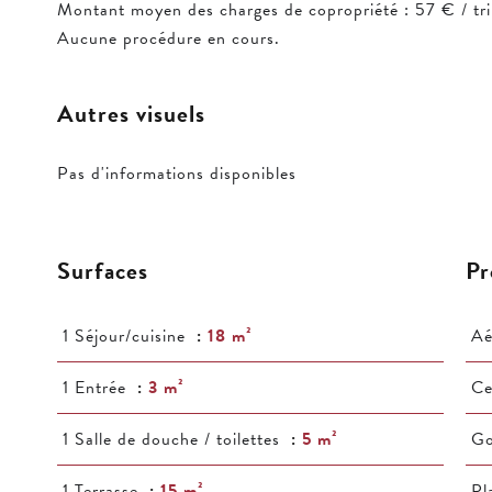
Montant moyen des charges de copropriété : 57 € / tri
Aucune procédure en cours.
Autres visuels
Pas d'informations disponibles
Surfaces
Pr
1 Séjour/cuisine
18 m²
Aé
1 Entrée
3 m²
Ce
1 Salle de douche / toilettes
5 m²
Go
1 Terrasse
15 m²
Pl