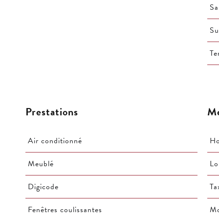
Sa
Su
Te
Prestations
Me
Air conditionné
Ho
Meublé
Lo
Digicode
Ta
Fenêtres coulissantes
Mo