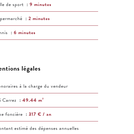
lle de sport
9 minutes
permarché
2 minutes
nnis
6 minutes
ntions légales
noraires à la charge du vendeur
i Carrez
49.44 m²
xe foncière
317 € / an
ntant estimé des dépenses annuelles