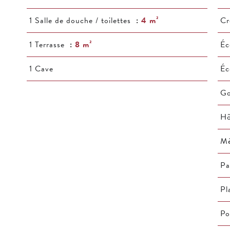
1 Salle de douche / toilettes
4 m²
Cr
1 Terrasse
8 m²
Éc
1 Cave
Éc
Go
Hô
Mé
Pa
Pl
Po