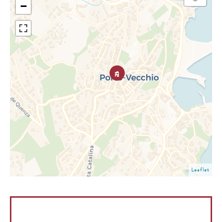
−
Leaflet